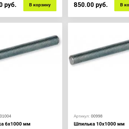
0
руб.
850.00
руб.
В корзину
В к
01004
Артикул:
00998
а 6х1000 мм
Шпилька 10х1000 мм