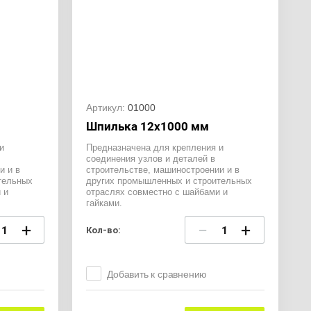
Артикул:
01000
Шпилька 12х1000 мм
и
Предназначена для крепления и
соединения узлов и деталей в
и и в
строительстве, машиностроении и в
тельных
других промышленных и строительных
 и
отраслях совместно с шайбами и
гайками.
+
−
+
Кол-во:
Добавить к сравнению