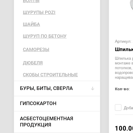
БОЛТЫ
ШУРУПЫ POZI
ШАЙБА
ШУРУП ПО БЕТОНУ
Артикул:
Шпильк
САМОРЕЗЫ
Шпилька 
ДЮБЕЛЯ
монтаже 
потолков,
водопрово
СКОБЫ СТРОИТЕЛЬНЫЕ
наращива
БУРЫ, БИТЫ, СВЕРЛА
Кол-во:
ГИПСОКАРТОН
Доба
АСБЕСТОЦЕМЕНТНАЯ
ПРОДУКЦИЯ
100.0