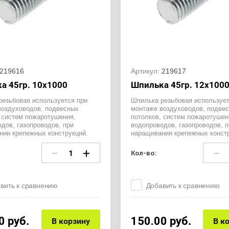
219616
Артикул:
219617
а 45гр. 10х1000
Шпилька 45гр. 12х100
резьбовая используется при
Шпилька резьбовая использует
воздуховодов, подвесных
монтаже воздуховодов, подве
 систем пожаротушения,
потолков, систем пожаротушен
дов, газопроводов, при
водопроводов, газопроводов, п
нии крепежных конструкций.
наращивании крепежных констр
−
+
−
Кол-во:
вить к сравнению
Добавить к сравнению
0
руб.
150.00
руб.
В корзину
В к