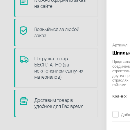
Можно оформить заказ
на сайте
Возьмёмся за любой
заказ
Артикул:
Шпильк
Погрузка товара
Предназн
БЕСПЛАТНО (за
соединени
исключением сыпучих
строитель
других п
материалов)
отраслях
гайками.
Кол-во:
Доставим товар в
удобное для Вас время
Доба