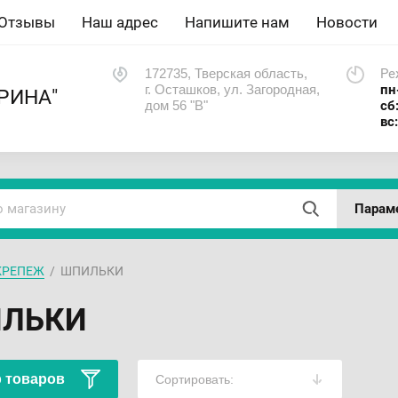
Отзывы
Наш адрес
Напишите нам
Новости
172735, Тверская область,
Ре
г. Осташков, ул. Загородная,
пн
РИНА"
дом 56 "В"
сб
вс
Парам
КРЕПЕЖ
  /  ШПИЛЬКИ
ЛЬКИ
 товаров
Сортировать: