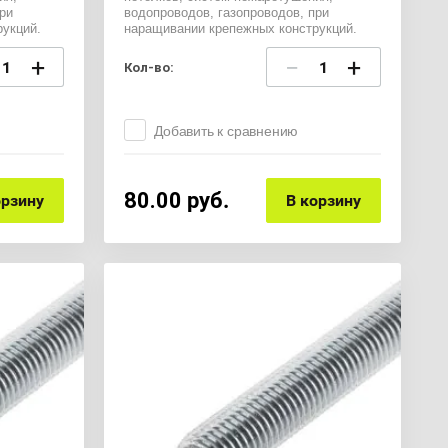
ри
водопроводов, газопроводов, при
укций.
наращивании крепежных конструкций.
+
−
+
Кол-во:
Добавить к сравнению
80.00
руб.
орзину
В корзину