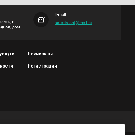
E-mail
асть, г.
batarin-ost@mail.ru
одная, дом
услуги
Реквизиты
ности
Регистрация