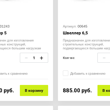
01243
Артикул:
00645
р 5
Швеллер 6,5
ачен для изготовления
Предназначен для изготовлени
ных конструкций,
строительных конструкций,
ющихся большим нагрузкам
подвергающихся большим нагр
−
+
−
Кол-во:
вить к сравнению
Добавить к сравнению
0
руб.
885.00
руб.
В корзину
В к