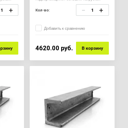
+
−
+
Кол-во:
Добавить к сравнению
4620.00
руб.
орзину
В корзину