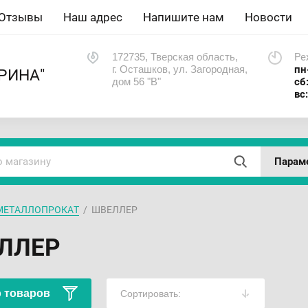
Отзывы
Наш адрес
Напишите нам
Новости
172735, Тверская область,
Ре
г. Осташков, ул. Загородная,
пн
РИНА"
дом 56 "В"
сб
вс
Парам
МЕТАЛЛОПРОКАТ
  /  ШВЕЛЛЕР
ЛЛЕР
 товаров
Сортировать: