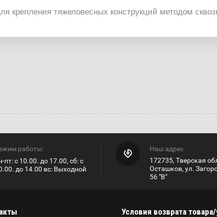
я крепления тяжеловесных конструкций методом сквозно
ежим работы:
Наш адрес
172735, Тверская обл
н-пт: с 10.00. до 17.00, сб: с
Осташков, ул. Загор
0.00. до 14.00 вс: Выходной
56 "В"
акты
Условия возврата товара/