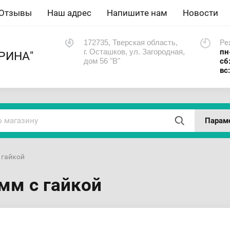
Отзывы
Наш адрес
Напишите нам
Новости
172735, Тверская область,
Ре
г. Осташков, ул. Загородная,
пн
РИНА"
дом 56 "В"
сб
вс
Парам
с гайкой
мм с гайкой