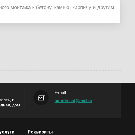
го монтажа к бетону, камню, кирпичу и другим
E-mail
асть, г.
batarin-ost@mail.ru
одная, дом
услуги
Реквизиты