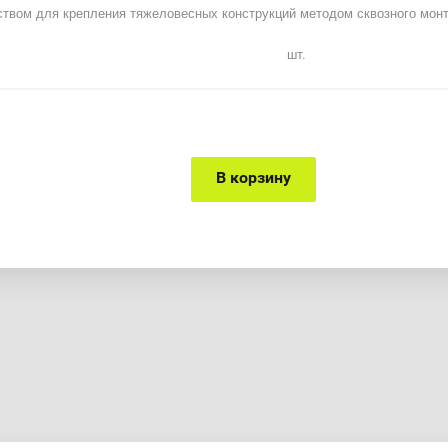
твом для крепления тяжеловесных конструкций методом сквозного монт
шт.
В корзину