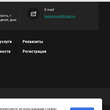
E-mail
асть, г.
batarin-ost@mail.ru
одная, дом
услуги
Реквизиты
ности
Регистрация
разрешаете использование cookie-