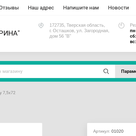
Отзывы
Наш адрес
Напишите нам
Новости
172735, Тверская область,
Ре
г. Осташков, ул. Загородная,
пн
РИНА"
дом 56 "В"
сб
вс
Парам
у 7,5х72
Артикул:
01020