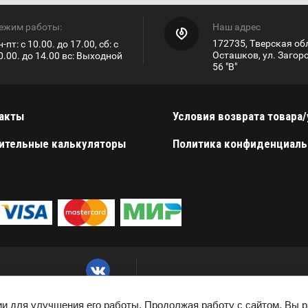
ежим работы:
Наш адрес
172735, Тверская обл
н-пт: с 10.00. до 17.00, сб: с
Осташков, ул. Загор
0.00. до 14.00 вс: Выходной
56 "В"
акты
Условия возврата товара/
ительные калькуляторы
Политика конфиденциаль
ии для улучшения его работы. Продолжая работу с сайтом, Вы 